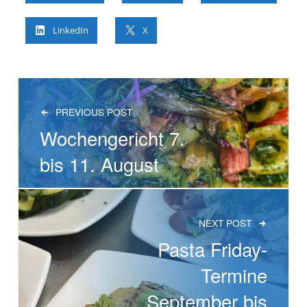
LinkedIn
X
BEITRAGS-NAVIGATION
PREVIOUS POST
Wochengericht 7.
bis 11. August
NEXT POST
Pasta Friday-
Termine
September bis