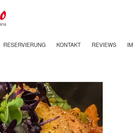
Z
I
O
T
RESERVIERUNG
KONTAKT
REVIEWS
I
O
T
O
N
N
O