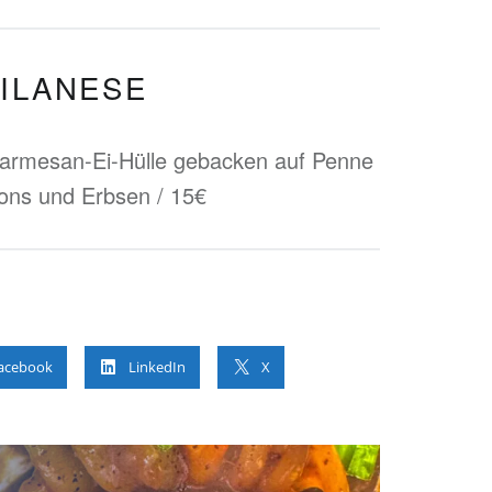
MILANESE
 Parmesan-Ei-Hülle gebacken auf Penne
ons und Erbsen / 15€
acebook
LinkedIn
X