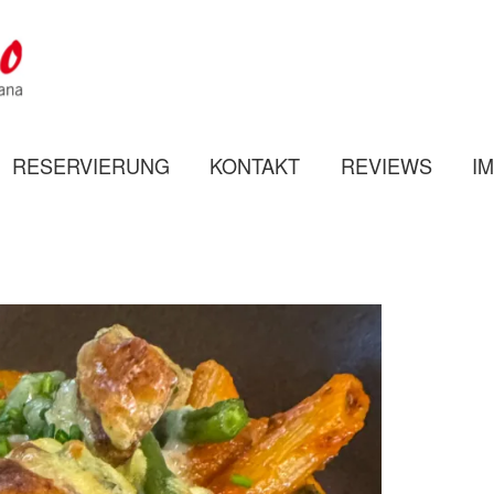
Z
I
O
T
RESERVIERUNG
KONTAKT
REVIEWS
I
O
T
O
N
N
O