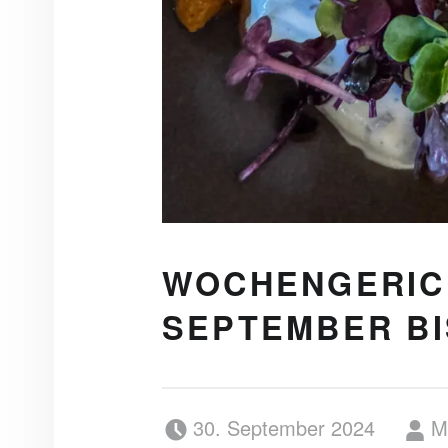
WOCHENGERICH
SEPTEMBER BI
Posted on:
Writte
30. September 2024
M