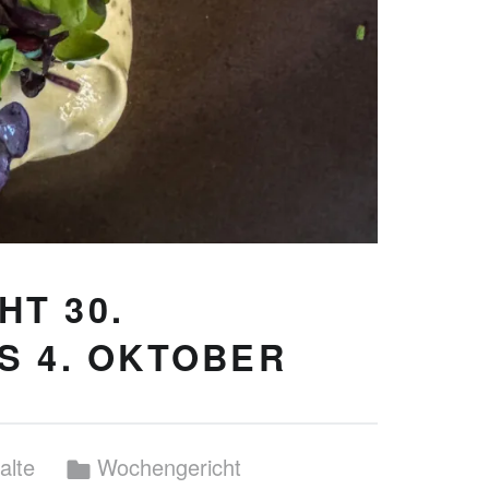
T 30.
S 4. OKTOBER
n by:
Categorized in:
alte
Wochengericht