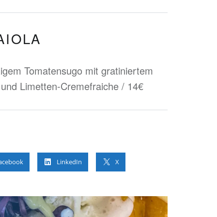
AIOLA
zigem Tomatensugo mit gratiniertem
und Limetten-Cremefraiche / 14€
acebook
LinkedIn
X