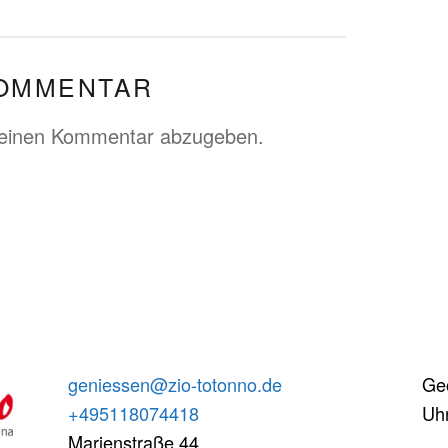
KOMMENTAR
 einen Kommentar abzugeben.
geniessen@zio-totonno.de
Geö
+495118074418
Uhr
Marienstraße 44