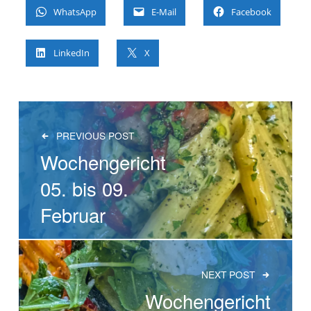
WhatsApp
E-Mail
Facebook
LinkedIn
X
BEITRAGS-NAVIGATION
PREVIOUS POST
Wochengericht
05. bis 09.
Februar
NEXT POST
Wochengericht